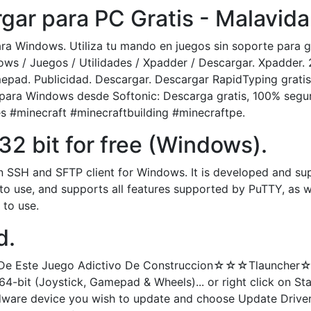
ar para PC Gratis - Malavida
ara Windows. Utiliza tu mando en juegos sin soporte para
 / Juegos / Utilidades / Xpadder / Descargar. Xpadder. 201
pad. Publicidad. Descargar. Descargar RapidTyping gratis - 
ara Windows desde Softonic: Descarga gratis, 100% segura
res #minecraft #minecraftbuilding #minecraftpe.
2 bit for free (Windows).
 an SSH and SFTP client for Windows. It is developed and su
y to use, and supports all features supported by PuTTY, as 
 to use.
d.
al De Este Juego Adictivo De Construccion☆☆☆Tlauncher
64-bit (Joystick, Gamepad & Wheels)... or right click on S
rdware device you wish to update and choose Update Driver