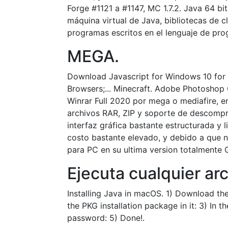
Forge #1121 a #1147, MC 1.7.2. Java 64 b
máquina virtual de Java, bibliotecas de 
programas escritos en el lenguaje de pr
MEGA.
Download Javascript for Windows 10 for W
Browsers;... Minecraft. Adobe Photoshop C
Winrar Full 2020 por mega o mediafire, 
archivos RAR, ZIP y soporte de descompr
interfaz gráfica bastante estructurada y
costo bastante elevado, y debido a que 
para PC en su ultima version totalmente 
Ejecuta cualquier arc
Installing Java in macOS. 1) Download t
the PKG installation package in it: 3) In t
password: 5) Done!.