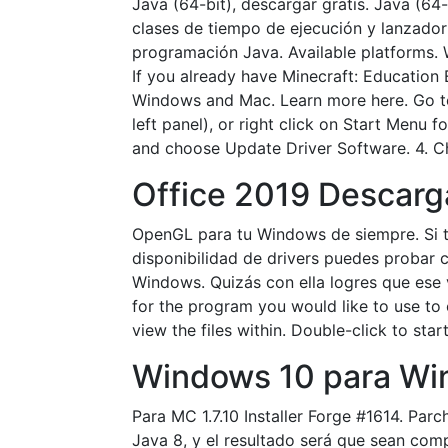
Java (64-bit), descargar gratis. Java (64
clases de tiempo de ejecución y lanzador
programación Java. Available platform
If you already have Minecraft: Education E
Windows and Mac. Learn more here. Go t
left panel), or right click on Start Menu
and choose Update Driver Software. 4. Ch
Office 2019 Descar
OpenGL para tu Windows de siempre. Si t
disponibilidad de drivers puedes probar 
Windows. Quizás con ella logres que ese 
for the program you would like to use to o
view the files within. Double-click to st
Windows 10 para Win
Para MC 1.7.10 Installer Forge #1614. Par
Java 8, y el resultado será que sean c