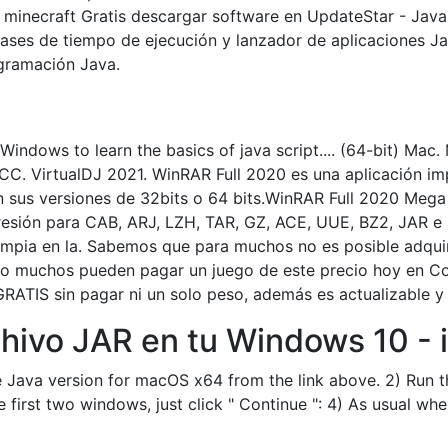
it minecraft Gratis descargar software en UpdateStar - Jav
clases de tiempo de ejecución y lanzador de aplicaciones J
ogramación Java.
indows to learn the basics of java script.... (64-bit) Mac
C. VirtualDJ 2021. WinRAR Full 2020 es una aplicación impr
en sus versiones de 32bits o 64 bits.WinRAR Full 2020 Me
esión para CAB, ARJ, LZH, TAR, GZ, ACE, UUE, BZ2, JAR e 
 limpia en la. Sabemos que para muchos no es posible adqui
no muchos pueden pagar un juego de este precio hoy en C
GRATIS sin pagar ni un solo peso, además es actualizable y
hivo JAR en tu Windows 10 - i
he Java version for macOS x64 from the link above. 2) Ru
he first two windows, just click " Continue ": 4) As usual wh