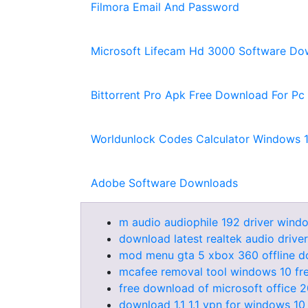
Filmora Email And Password
Microsoft Lifecam Hd 3000 Software Do
Bittorrent Pro Apk Free Download For Pc
Worldunlock Codes Calculator Windows 
Adobe Software Downloads
m audio audiophile 192 driver wind
download latest realtek audio drive
mod menu gta 5 xbox 360 offline 
mcafee removal tool windows 10 fr
free download of microsoft office 
download 1.1 1.1 vpn for windows 10