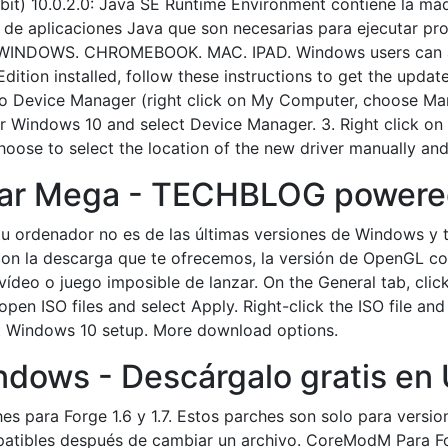
-bit) 10.0.2.0: Java SE Runtime Environment contiene la máq
 de aplicaciones Java que son necesarias para ejecutar pro
s. WINDOWS. CHROMEBOOK. MAC. IPAD. Windows users can 
dition installed, follow these instructions to get the upda
o Device Manager (right click on My Computer, choose Man
 for Windows 10 and select Device Manager. 3. Right click 
oose to select the location of the new driver manually an
gar Mega - TECHBLOG powered
u ordenador no es de las últimas versiones de Windows y
con la descarga que te ofrecemos, la versión de OpenGL co
vídeo o juego imposible de lanzar. On the General tab, cl
pen ISO files and select Apply. Right-click the ISO file and
art Windows 10 setup. More download options.
dows - Descárgalo gratis en
ches para Forge 1.6 y 1.7. Estos parches son solo para vers
ompatibles después de cambiar un archivo. CoreModM Para